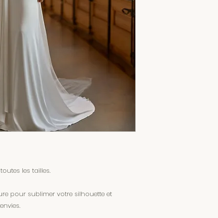
tes les tailles.
e pour sublimer votre silhouette et
envies.