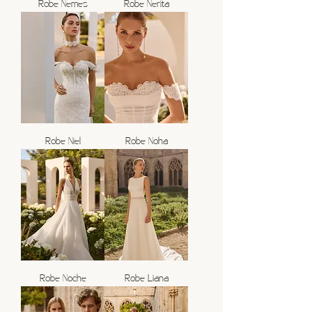
Robe Nemes
Robe Nerita
Robe Niel
Robe Noha
Robe Noche
Robe Liana