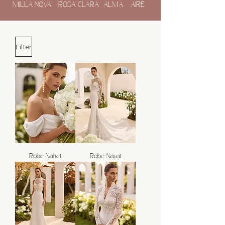
MILLA NOVA
ROSA CLARA
ALMA
AIRE
Filter
Robe Nahet
Robe Nayat